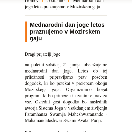
Domov
Aktualno
Mednarodni dan
joge letos praznujemo v Mozirskem gaju
Mednarodni dan joge letos
praznujemo v Mozirskem
gaju
Dragi prijatelji joge,
na poletni solsticij, 21. junija, obeležujemo
mednarodni dan joge. Letos ob tej
priložnosti pripravljamo prav poseben
dogodek, ki bo potekal v prelepem okolju
Mozirskega gaja. Organiziramo bogat
program, ki bo primeren in zanimiv prav za
vse. Osredni gost dogodka bo naslednik
avtorja Sistema Joga v vsakdanjem življenju
Paramhansa Swamija Maheshwaranande -
Mahamandaleshwar Swami Avatar Puriji.