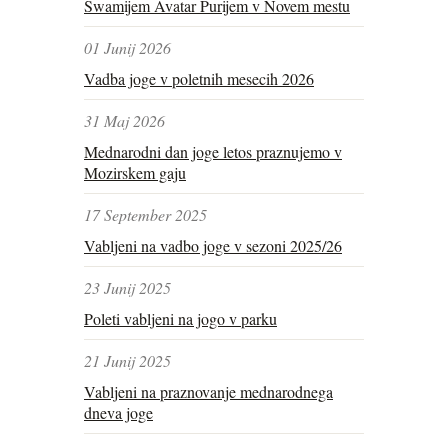
Swamijem Avatar Purijem v Novem mestu
01 Junij 2026
Vadba joge v poletnih mesecih 2026
31 Maj 2026
Mednarodni dan joge letos praznujemo v
Mozirskem gaju
17 September 2025
Vabljeni na vadbo joge v sezoni 2025/26
23 Junij 2025
Poleti vabljeni na jogo v parku
21 Junij 2025
Vabljeni na praznovanje mednarodnega
dneva joge