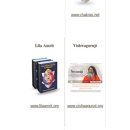
www.chakras.net
Lila Amrit
Vishwaguruji
www.lilaamrit.org
www.vishwaguruji.org