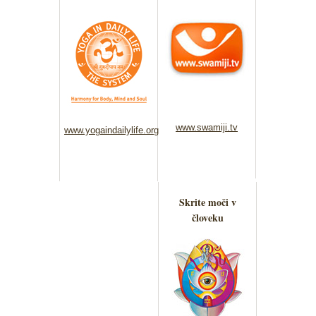
www.swamiji.tv
www.yogaindailylife.org
Skrite moči v
človeku