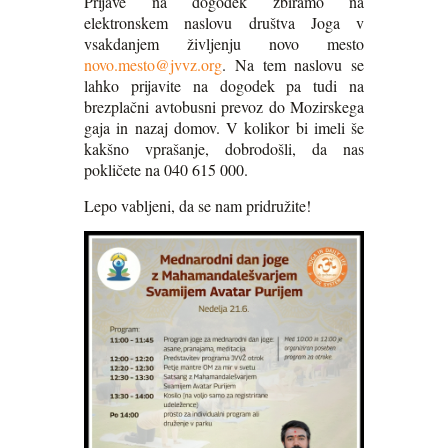
Prijave na dogodek zbiramo na
elektronskem naslovu društva Joga v
vsakdanjem življenju novo mesto
novo.mesto@jvvz.org
. Na tem naslovu se
lahko prijavite na dogodek pa tudi na
brezplačni avtobusni prevoz do Mozirskega
gaja in nazaj domov. V kolikor bi imeli še
kakšno vprašanje, dobrodošli, da nas
pokličete na 040 615 000.
Lepo vabljeni, da se nam pridružite!